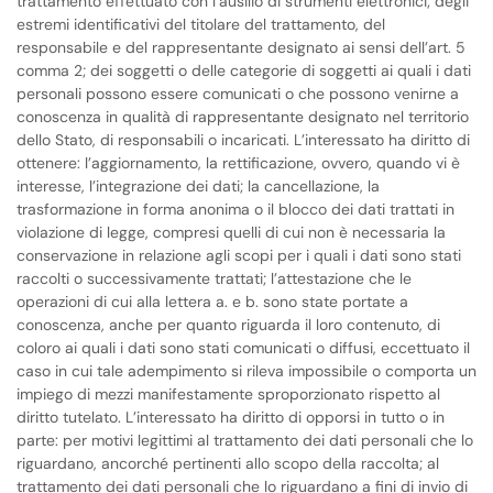
trattamento effettuato con l’ausilio di strumenti elettronici; degli
estremi identificativi del titolare del trattamento, del
responsabile e del rappresentante designato ai sensi dell’art. 5
comma 2; dei soggetti o delle categorie di soggetti ai quali i dati
personali possono essere comunicati o che possono venirne a
conoscenza in qualità di rappresentante designato nel territorio
dello Stato, di responsabili o incaricati. L’interessato ha diritto di
ottenere: l’aggiornamento, la rettificazione, ovvero, quando vi è
interesse, l’integrazione dei dati; la cancellazione, la
trasformazione in forma anonima o il blocco dei dati trattati in
violazione di legge, compresi quelli di cui non è necessaria la
conservazione in relazione agli scopi per i quali i dati sono stati
raccolti o successivamente trattati; l’attestazione che le
operazioni di cui alla lettera a. e b. sono state portate a
conoscenza, anche per quanto riguarda il loro contenuto, di
coloro ai quali i dati sono stati comunicati o diffusi, eccettuato il
caso in cui tale adempimento si rileva impossibile o comporta un
impiego di mezzi manifestamente sproporzionato rispetto al
diritto tutelato. L’interessato ha diritto di opporsi in tutto o in
parte: per motivi legittimi al trattamento dei dati personali che lo
riguardano, ancorché pertinenti allo scopo della raccolta; al
trattamento dei dati personali che lo riguardano a fini di invio di