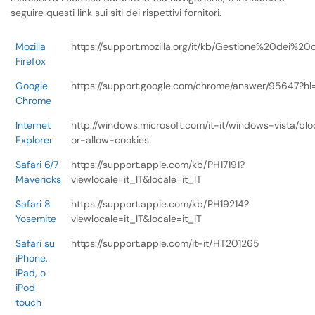
seguire questi link sui siti dei rispettivi fornitori.
Mozilla
https://support.mozilla.org/it/kb/Gestione%20dei%20
Firefox
Google
https://support.google.com/chrome/answer/95647?hl=
Chrome
Internet
http://windows.microsoft.com/it-it/windows-vista/blo
Explorer
or-allow-cookies
Safari 6/7
https://support.apple.com/kb/PH17191?
Mavericks
viewlocale=it_IT&locale=it_IT
Safari 8
https://support.apple.com/kb/PH19214?
Yosemite
viewlocale=it_IT&locale=it_IT
Safari su
https://support.apple.com/it-it/HT201265
iPhone,
iPad, o
iPod
touch